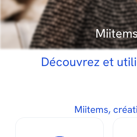
Miitems
uvrez et utilisez Miitems
Miitems, créat