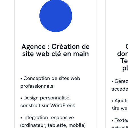
Agence : Création de
site web clé en main
don
Te
p
• Conception de sites web
• Gérez
professionnels
accéde
• Design personnalisé
• Ajout
construit sur WordPress
site w
• Intégration responsive
• Texte
(ordinateur, tablette, mobile)
actuali