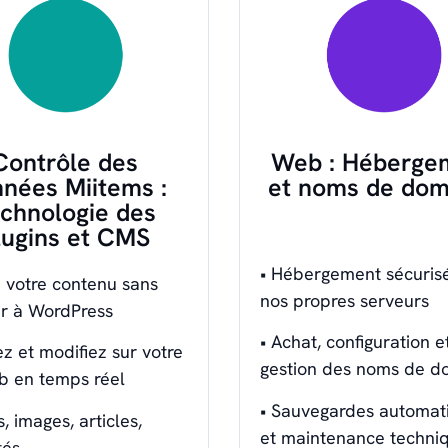
Contrôle des
Web : Héberge
nées Miitems :
et noms de dom
chnologie des
lugins et CMS
• Hébergement sécurisé
 votre contenu sans
nos propres serveurs
r à WordPress
• Achat, configuration e
ez et modifiez sur votre
gestion des noms de d
eb en temps réel
• Sauvegardes automat
s, images, articles,
et maintenance techni
tés