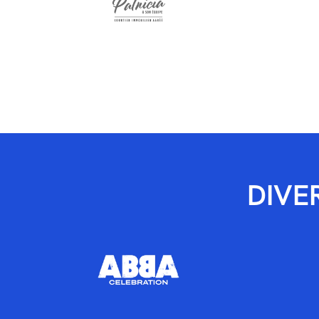
WWW.PATRICIAETSONEQUIPE.COM
WWW.DOM
DIVE