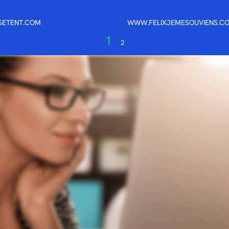
SETENT.COM
WWW.FELIXJEMESOUVIENS.C
1
2