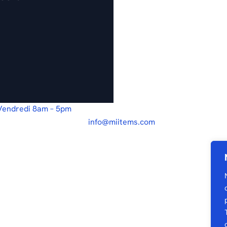
 Vendredi 8am – 5pm
info@miitems.com